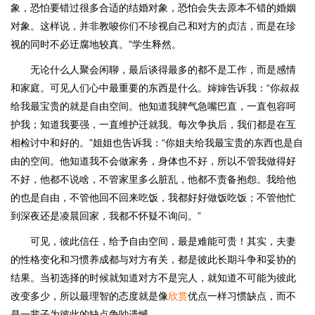
象，恐怕要错过很多合适的结婚对象，恐怕会失去原本不错的婚姻
对象。这样说，并非教唆你们不珍视自己和对方的贞洁，而是在珍
视的同时不必迂腐地较真。”学生释然。
无论什么人聚会闲聊，最后谈得最多的都不是工作，而是感情
和家庭。可见人们心中最重要的东西是什么。婶婶告诉我：“你叔叔
给我最宝贵的就是自由空间。他知道我脾气急嘴巴直，一直包容呵
护我；知道我要强，一直维护迁就我。每次争执后，我们都是在互
相检讨中和好的。”姐姐也告诉我：“你姐夫给我最宝贵的东西也是自
由的空间。他知道我不会做家务，身体也不好，所以不管我做得好
不好，他都不说啥，不管家里多么脏乱，他都不责备抱怨。我给他
的也是自由，不管他回不回来吃饭，我都好好做饭吃饭；不管他忙
到深夜还是凌晨回家，我都不怀疑不询问。”
可见，彼此信任，给予自由空间，最是难能可贵！其实，夫妻
的性格变化和习惯养成都与对方有关，都是彼此长期斗争和妥协的
结果。当初选择的时候就知道对方不是完人，就知道不可能为彼此
改变多少，所以最理智的态度就是像
欣赏
优点一样习惯缺点，而不
是一辈子为彼此的缺点争吵遗憾。