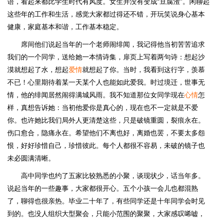
语，看起来都比学生时代有风度。女生并没有变成“豆腐渣”。闲聊起
这些年的工作和生活，感觉大家都过得还不错，开玩笑说身心基本
健康，家庭基本和谐，工作基本稳定。
席间他们说起当年的一个老师闹绯闻，我记得他当初苦苦追求
我们的一个同学，送给她一本情诗集，扉页上写着两句诗：想起沙
漠就想起了水，想起
爱情
就想起了你。当时，我看到这行字，羡慕
不已！心里期待着某一天某个人也能如此爱我。时过境迁，世事无
情，他的绯闻居然闹得满城风雨。我不知道那位女同学现在
心情
怎
样，真想告诉她：当初他爱你是真心的，现在也不一定就是不爱
你。也许她比我们局外人更清楚这些，只是破镜重圆，裂痕永在。
伤口愈合，隐痛永在。希望他们不离也好，离婚也罢，不要太多怨
恨，好好珍惜自己，珍惜彼此。每个人都很不容易，未破的镜子也
未必圆满清晰。
高中同学也约了五家比较熟悉的小聚，谈现状少，话当年多。
说起当年的一些趣事，大家都很开心。五个小孩一会儿也都混熟
了，聊得也很亲热。毕业二十年了，有些同学还是十年同学会时见
到的。也没人组织大型聚会，只能小范围的聚聚，大家感叹唏嘘，