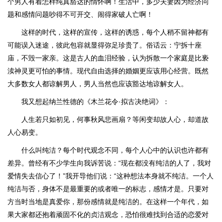
个男人有着怎样纯真豁达的情怀啊！生活中，多少夫妻因为经济问
题和感情问题吵得不可开交、闹得家破人亡啊！
这样的时代，这样的宣传，这样的诱惑，每个人稍不留神都有
可能误入迷途，彼此包容就显得弥足珍贵了。俗话云：宁拆十座
庙，不毁一家亲。这是古人的血泪经验，认为拆散一个家庭是比亵
渎神灵更可怕的事情。现代自由选择的婚姻更应该用心经营。既然
大多数女人都谅解男人，男人当然也应该豁达地谅解女人。
我又想起纳兰性德的《木兰花令·拟古决绝词》：
人生若只如初见，何事秋风悲画扇？等闲变却故人心，却道故
人心易变。
什么叫纯洁？每个时代观念不同，每个人心中的认识也许都有
差异。曾经有不少学生向我诉苦说：“现在都没有纯洁的人了，我对
爱情失去信心了！”我开导他们说：“这种想法本身就不纯洁。一个人
纯洁与否，身体不是最重要的或者唯一的标志，感情才是。只要对
方当时当地是真爱你，那份感情就是纯洁的。在这样一个年代，如
果大家都还抱着顽固不化的贞洁观念，恐怕很难找到合适的恋爱对