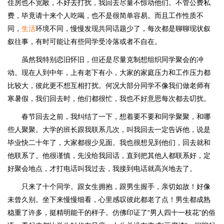
住房也不宽敞，不好去打扰，我回去尽量不惊动他们。不管公费私
费，毕竟请十来个人吃喝，也不是很简单容易。而且工作性质不
同，
生活
环境不同，慢慢发现共同话题少了，每次都是聊聊现状叙
叙往事，有时可能让有些同学受冷落或者不自在。
虽然我特别恋旧怀旧，但还是尽量克制想组织同学聚会的冲
动。现在人到中年，上有老下有小，大家的家庭压力和工作压力都
比较大，彼此更不想互相打扰。何况大部分同学不像我们做老师有
寒暑假，我们回去时，他们都很忙，我也不好意思每次都去叨扰。
春节回去之前，我纠结了一下，想着要不要和同学聚聚，和哪
些人聚聚。大学的班长跟我联系几次，叫我回去一定告诉他，说是
毕业快二十年了，大家都很少见面。我也很想见到他们，回去就和
他联系了。他很谨慎，先没给我回话，直到把其他人都联系好，定
好聚会地点，才打电话叫我过去，我接到电话就高兴地去了。
只来了十个同学。跟女生拥抱，跟男生握手，亲切如故！好像
未曾久别。坐下来慢慢细看，心里感叹彼此都老了点！男生都成熟
稳重了许多，挺精明能干的样子。仿佛印证了“男人四十一枝花”的俗