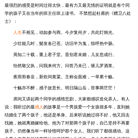
最强烈的感受是时间过得太快，最有力又最无情的证明就是有个同
学的孩子又在当年的班主任班上读书。 不禁想起杜甫的《赠卫八处
士》：
人生
不相见，动如参与商。今夕复何夕，共此灯烛光。
少壮能几时，鬓发各已苍。访旧半为鬼，惊呼热中肠。
焉知二十载，重上君子堂。昔别君未婚，儿女忽成行。
怡然敬父执，问我来何方。问答乃未已，驱儿罗酒浆。
夜雨剪春韭，新炊间黄粱。主称会面难，一举累十觞。
十觞亦不醉，感子故意长。明日隔山岳，世事两茫茫！
席间又讲起两个同学的感情悲剧，大家都感叹造化弄人。有人
说：我听过的最
感人
的故事是一个男孩爱一个女孩很多年，直到她
结婚生了两个孩子，他还是单身。后来听说她过得不好，他又回去
找她，她就离婚嫁给他。他为了对那两个孩子好，自己坚持不再要
孩子。仍然像当年一样珍惜呵护那个女人。我们听了都很感动。这