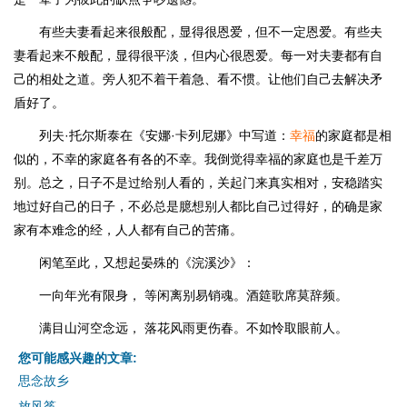
有些夫妻看起来很般配，显得很恩爱，但不一定恩爱。有些夫
妻看起来不般配，显得很平淡，但内心很恩爱。每一对夫妻都有自
己的相处之道。旁人犯不着干着急、看不惯。让他们自己去解决矛
盾好了。
列夫·托尔斯泰在《安娜·卡列尼娜》中写道：
幸福
的家庭都是相
似的，不幸的家庭各有各的不幸。我倒觉得幸福的家庭也是千差万
别。总之，日子不是过给别人看的，关起门来真实相对，安稳踏实
地过好自己的日子，不必总是臆想别人都比自己过得好，的确是家
家有本难念的经，人人都有自己的苦痛。
闲笔至此，又想起晏殊的《浣溪沙》：
一向年光有限身， 等闲离别易销魂。酒筵歌席莫辞频。
满目山河空念远， 落花风雨更伤春。不如怜取眼前人。
您可能感兴趣的文章:
思念故乡
放风筝